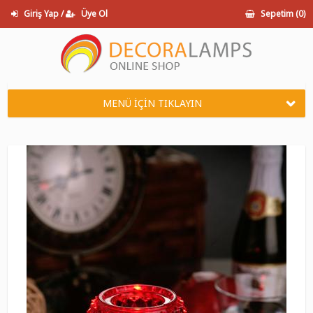
Giriş Yap /
Üye Ol
Sepetim (
0
)
MENÜ İÇİN TIKLAYIN