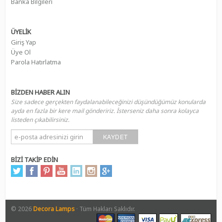
Banka Bilgileri
ÜYELİK
Giriş Yap
Üye Ol
Parola Hatırlatma
BİZDEN HABER ALIN
Size sadece gerçekten faydalanabileceğinizi düşündüğümüz konularda
ayda en fazla bir kere mail göndeririz. İsterseniz daha sonra kolayca
listeden çıkabilirsiniz.
KAYDET
BİZİ TAKİP EDİN
© 2026
Decora Lamps
· Tüm Hakları Saklıdır.