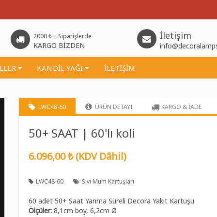
İletişim
2000 ₺ + Siparişlerde
KARGO BİZDEN
info@decoralamp
İLLER
KANDİL YAĞI
İLETİŞİM
LWC48-60
ÜRÜN DETAYI
KARGO & İADE
50+ SAAT | 60'lı koli
6.096,00 ₺ (KDV Dâhil)
LWC48-60
Sıvı Mum Kartuşları
60 adet 50+ Saat Yanma Süreli Decora Yakıt Kartuşu
Ölçüler:
8,1cm boy, 6,2cm Ø