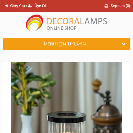
Giriş Yap /
Üye Ol
Sepetim (
0
)
MENÜ İÇİN TIKLAYIN