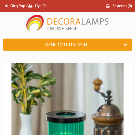
Giriş Yap /
Üye Ol
Sepetim (
0
)
MENÜ İÇİN TIKLAYIN