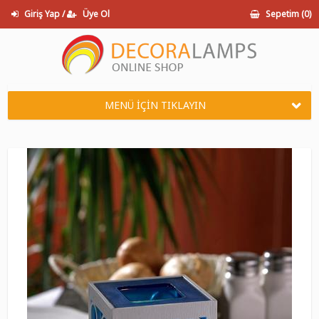
Giriş Yap /
Üye Ol
Sepetim (
0
)
MENÜ İÇİN TIKLAYIN