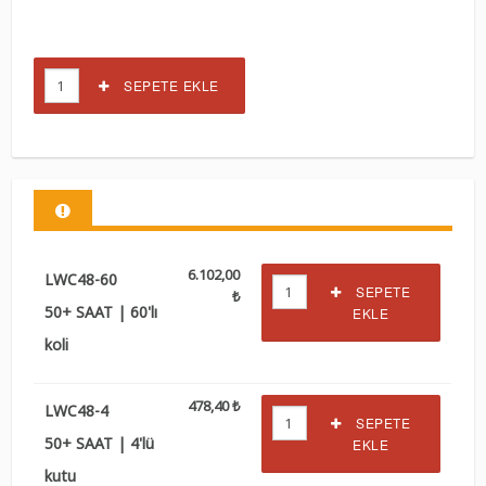
SEPETE EKLE
6.102,00
LWC48-60
SEPETE
₺
50+ SAAT | 60'lı
EKLE
koli
478,40 ₺
LWC48-4
SEPETE
50+ SAAT | 4'lü
EKLE
kutu