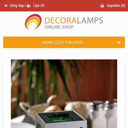
Giriş Yap /
Üye Ol
Sepetim (
0
)
MENÜ İÇİN TIKLAYIN