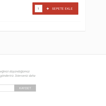
SEPETE EKLE
ceğinizi düşündüğümüz
 göndeririz. İsterseniz daha
KAYDET