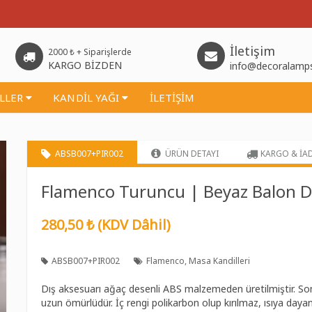
İletişim
2000 ₺ + Siparişlerde
KARGO BİZDEN
info@decoralamp
İLLER
KANDİL YAĞI
İLETİŞİM
ABSB007+PIR002
ÜRÜN DETAYI
KARGO & İA
Flamenco Turuncu | Beyaz Balon D
280,50 ₺ (KDV Dâhil)
ABSB007+PIR002
Flamenco
Masa Kandilleri
Dış aksesuarı ağaç desenli ABS malzemeden üretilmiştir. Son
uzun ömürlüdür. İç rengi polikarbon olup kırılmaz, ısıya dayanı