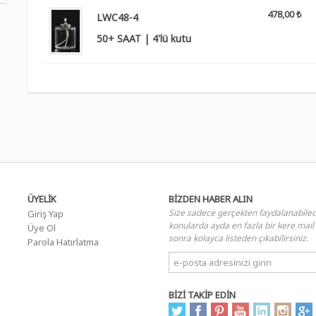
478,00 ₺
LWC48-4
50+ SAAT | 4'lü kutu
ÜYELİK
BİZDEN HABER ALIN
Size sadece gerçekten faydalanabile
Giriş Yap
konularda ayda en fazla bir kere mail
Üye Ol
sonra kolayca listeden çıkabilirsiniz.
Parola Hatırlatma
BİZİ TAKİP EDİN