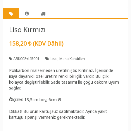
Liso Kırmızı
158,20 ₺ (KDV Dâhil)
ABK008+LIR001
Liso
Masa Kandilleri
Polikarbon malzemeden üretilmiştir. Kırılmaz. İçerisinde
ısıya dayanıklı özel üretim renkli bir içlik vardır. Bu içlik
kolayca değiştirilebilir. Sade tasarımı ile çoğu dekora uyum
sağlar.
Ölçüler:
13,5cm boy, 6cm Ø
Dikkat! Bu ürün kartuşsuz satılmaktadır. Ayrıca yakıt
kartuşu siparişi vermeniz gerekmektedir.