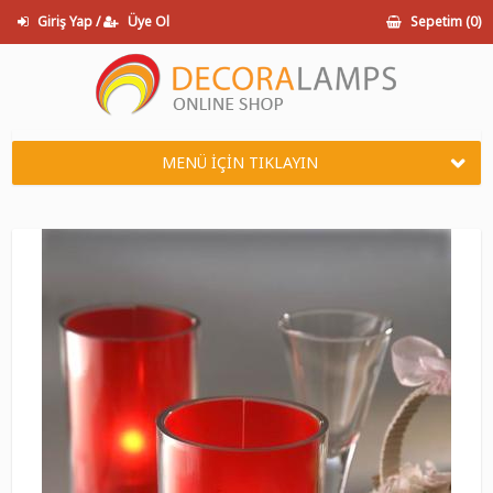
Giriş Yap /
Üye Ol
Sepetim (
0
)
MENÜ İÇİN TIKLAYIN