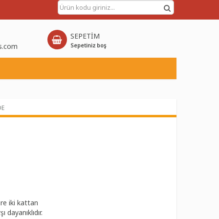
SEPETİM
s.com
Sepetiniz boş
DE
re iki kattan
ı dayanıklıdır.