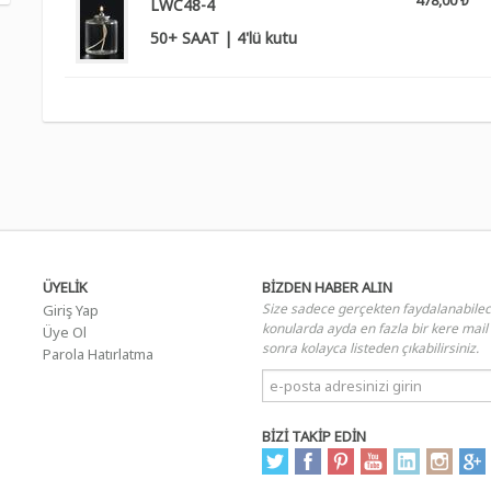
478,00 ₺
LWC48-4
50+ SAAT | 4'lü kutu
ÜYELİK
BİZDEN HABER ALIN
Size sadece gerçekten faydalanabile
Giriş Yap
konularda ayda en fazla bir kere mail
Üye Ol
sonra kolayca listeden çıkabilirsiniz.
Parola Hatırlatma
BİZİ TAKİP EDİN