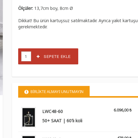
Ölçüler:
13,7cm boy, 8cm Ø
Dikkat! Bu ürün kartuşsuz satılmaktadır. Ayrıca yakıt kartuşu
gerekmektedir.
SEPETE EKLE
BİRLİKTE ALMAYI UNUTMAYIN
6.096,00 ₺
LWC48-60
50+ SAAT | 60'lı koli