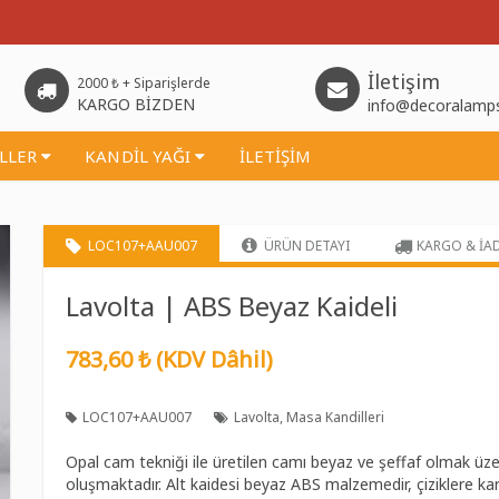
İletişim
2000 ₺ + Siparişlerde
KARGO BİZDEN
info@decoralamp
İLLER
KANDİL YAĞI
İLETİŞİM
LOC107+AAU007
ÜRÜN DETAYI
KARGO & İA
Lavolta | ABS Beyaz Kaideli
783,60 ₺ (KDV Dâhil)
LOC107+AAU007
Lavolta
Masa Kandilleri
Opal cam tekniği ile üretilen camı beyaz ve şeffaf olmak üze
oluşmaktadır. Alt kaidesi beyaz ABS malzemedir, çiziklere karş