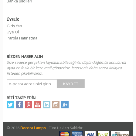
Banka Bilgileri
ÜYELİK
Giriş Yap
Üye Ol
Parola Hatırlatma
BİZDEN HABER ALIN
Size sadece gerçekten faydalanabileceğinizi düşündüğümüz konularda
ayda en fazla bir kere mail göndeririz. İsterseniz daha sonra kolayca
listeden çıkabilirsiniz.
KAYDET
BİZİ TAKİP EDİN
© 2026
Decora Lamps
· Tüm Hakları Saklıdır.