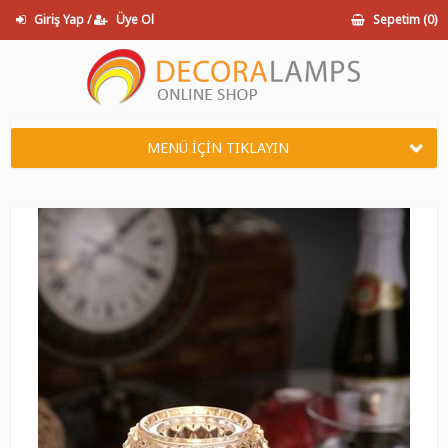
Giriş Yap /
Üye Ol
Sepetim (
0
)
MENÜ İÇİN TIKLAYIN