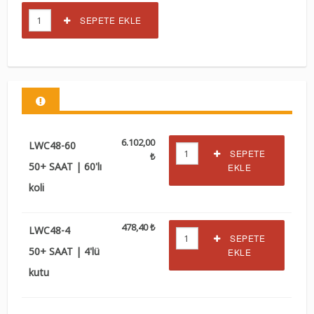
SEPETE EKLE
6.102,00
LWC48-60
SEPETE
₺
50+ SAAT | 60'lı
EKLE
koli
478,40 ₺
LWC48-4
SEPETE
50+ SAAT | 4'lü
EKLE
kutu