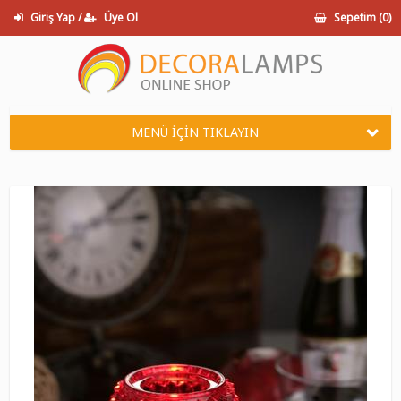
Giriş Yap /
Üye Ol
Sepetim (
0
)
MENÜ İÇİN TIKLAYIN