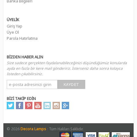
Banka Bilgileri
ÜYELİK
Giriş Yap
Üye Ol
Parola Hatırlatma
BİZDEN HABER ALIN
Size sadece gerçekten faydalanabileceğinizi düşündüğümüz konularda
ayda en fazla bir kere mail göndeririz. İsterseniz daha sonra kolayca
listeden çıkabilirsiniz.
KAYDET
BİZİ TAKİP EDİN
© 2026
Decora Lamps
· Tüm Hakları Saklıdır.