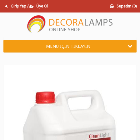
Giriş Yap /
Üye Ol
Sepetim (
0
)
MENÜ İÇİN TIKLAYIN