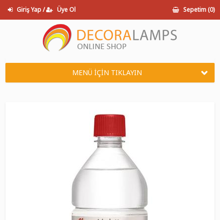
Giriş Yap /
Üye Ol
Sepetim (
0
)
MENÜ İÇİN TIKLAYIN