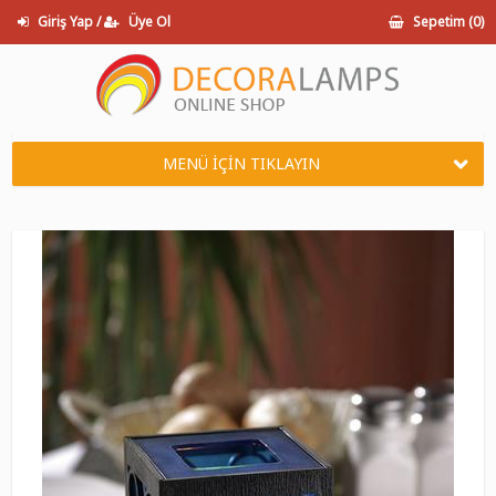
Giriş Yap /
Üye Ol
Sepetim (
0
)
MENÜ İÇİN TIKLAYIN