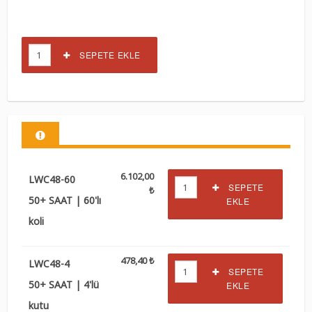
SEPETE EKLE
6.102,00
LWC48-60
SEPETE
₺
50+ SAAT | 60'lı
EKLE
koli
478,40 ₺
LWC48-4
SEPETE
50+ SAAT | 4'lü
EKLE
kutu