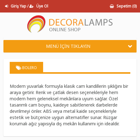
Giriş Yap /
Üye Ol
Sepetim (
0
)
MENÜ İÇİN TIKLAYIN
BOLERO
Modern yuvarlak formuyla klasik cam kandillerin şıklığını bir
araya getirir. Renk ve çatlak desen seçenekleriyle hem
modern hem geleneksel mekânlara uyum sağlar. Özel
tasarımlı cam boynu, kaideye sabitlenerek darbelerde
devrilmeyi önler. ABS veya metal kaide seçenekleriyle
estetik ve bütçenize uygun alternatifler sunar. Rüzgar
korumalı ağız yapısıyla dış mekân kullanımı için idealdir.