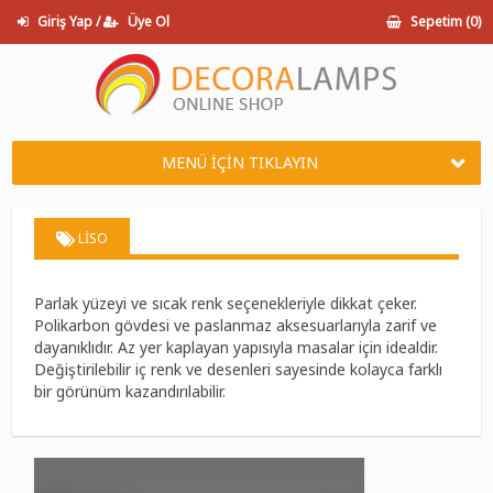
Giriş Yap /
Üye Ol
Sepetim (
0
)
MENÜ İÇİN TIKLAYIN
LISO
Parlak yüzeyi ve sıcak renk seçenekleriyle dikkat çeker.
Polikarbon gövdesi ve paslanmaz aksesuarlarıyla zarif ve
dayanıklıdır. Az yer kaplayan yapısıyla masalar için idealdir.
Değiştirilebilir iç renk ve desenleri sayesinde kolayca farklı
bir görünüm kazandırılabilir.